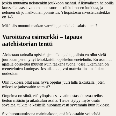
joskin muutama nelonenkin joukkoon mahtui. Alkuvaiheen helpoilla
kursseilla taas tavanomainen suoritus oli kolmosen luokkaa, ja
nelonen oli jo melkoinen ponnistus. Yliopistossa arvosteluasteikko
on 1-5.
Mikä siis muuttui matkan varrella, ja mikä oli salaisuuteni?
Varoittava esimerkki – tapaus
aatehistorian tentti
Aloitetaan tarinalla opiskelujeni alkuajoilta, jolloin en ollut vielä
juurikaan perehtynyt tehokkaisiin opiskelumenetelmiin. En osannut
ajatella opiskelua muuten kuin raakana työnä, jossa lukeminen on
menetelmien kuningas. Jos aikaa on, voi materiaalin aina lukea
uudestaan.
Olin lukiossa ollut aina hyvä oppilas juuri tällä taktiikalla, joten
miksei se jatkossakin toimisi?
Ongelma on siinä, että yliopistossa vaatimustaso kasvaa reilusti
tiedon määrän ja aikataulun osalta. Tietoa täytyy myös osata
soveltaa, tulkita ja käsitellä huomattavasti syvemmin kuin lukiossa.
Sivuhuomautuksena mainittakoon, että lukiostakin voi tehdä