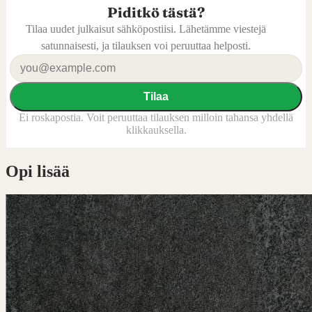
Piditkö tästä?
Tilaa uudet julkaisut sähköpostiisi. Lähetämme viestejä
satunnaisesti, ja tilauksen voi peruuttaa helposti.
Tilaa
Ei roskapostia. Voit peruuttaa tilauksen milloin tahansa yhdellä
klikkauksella.
Opi lisää