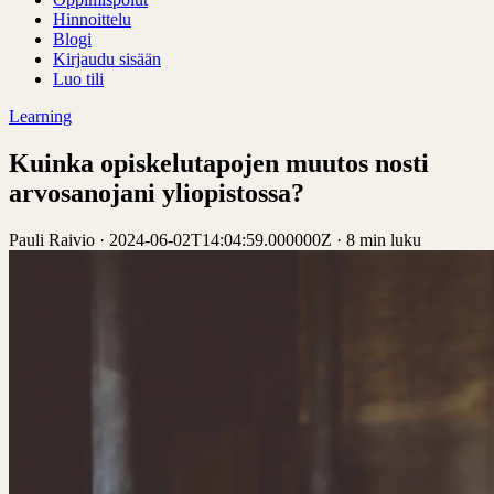
Hinnoittelu
Blogi
Kirjaudu sisään
Luo tili
Learning
Kuinka opiskelutapojen muutos nosti
arvosanojani yliopistossa?
Pauli Raivio
·
2024-06-02T14:04:59.000000Z
·
8 min luku