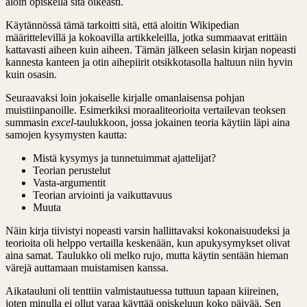
aloin opiskella sitä oikeasti.
Käytännössä tämä tarkoitti sitä, että aloitin Wikipedian
määrittelevillä ja kokoavilla artikkeleilla, jotka summaavat erittäin
kattavasti aiheen kuin aiheen. Tämän jälkeen selasin kirjan nopeasti
kannesta kanteen ja otin aihepiirit otsikkotasolla haltuun niin hyvin
kuin osasin.
Seuraavaksi loin jokaiselle kirjalle omanlaisensa pohjan
muistiinpanoille. Esimerkiksi moraaliteorioita vertailevan teoksen
summasin
excel
-taulukkoon, jossa jokainen teoria käytiin läpi aina
samojen kysymysten kautta:
Mistä kysymys ja tunnetuimmat ajattelijat?
Teorian perustelut
Vasta-argumentit
Teorian arviointi ja vaikuttavuus
Muuta
Näin kirja tiivistyi nopeasti varsin hallittavaksi kokonaisuudeksi ja
teorioita oli helppo vertailla keskenään, kun apukysymykset olivat
aina samat. Taulukko oli melko rujo, mutta käytin sentään hieman
värejä auttamaan muistamisen kanssa.
Aikatauluni oli tenttiin valmistautuessa tuttuun tapaan kiireinen,
joten minulla ei ollut varaa käyttää opiskeluun koko päivää. Sen