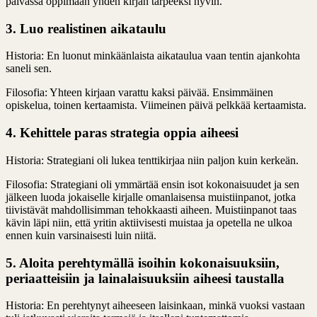
päivässä oppimaan yhden kirjan tarpeeksi hyvin.
3. Luo realistinen aikataulu
Historia: En luonut minkäänlaista aikataulua vaan tentin ajankohta
saneli sen.
Filosofia: Yhteen kirjaan varattu kaksi päivää. Ensimmäinen
opiskelua, toinen kertaamista. Viimeinen päivä pelkkää kertaamista.
4. Kehittele paras strategia oppia aiheesi
Historia: Strategiani oli lukea tenttikirjaa niin paljon kuin kerkeän.
Filosofia: Strategiani oli ymmärtää ensin isot kokonaisuudet ja sen
jälkeen luoda jokaiselle kirjalle omanlaisensa muistiinpanot, jotka
tiivistävät mahdollisimman tehokkaasti aiheen. Muistiinpanot taas
kävin läpi niin, että yritin aktiivisesti muistaa ja opetella ne ulkoa
ennen kuin varsinaisesti luin niitä.
5. Aloita perehtymällä isoihin kokonaisuuksiin,
periaatteisiin ja lainalaisuuksiin aiheesi taustalla
Historia: En perehtynyt aiheeseen laisinkaan, minkä vuoksi vastaan