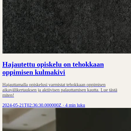
Hajautettu opiskelu on tehokkaan
oppimisen kulmakivi
Hajauttamalla opiskelusi varmistat tehokkaan oppimisen
aikavälikertauksen ja aktiivisen palauttamisen kautta. Lue tästä
miten!
2024-05-21T02:36:30.000000Z
·
4 min luku