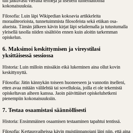
tuli jatkuvasti vieraita termejä ja itselleni tuntemattomia
kokonaisuuksia.
Filosofia: Luin läpi Wikipedian kokoavia artikkeleita
moraaliteorioista, tunnetuimmista filosofeista sekä etiikan osa-
alueista. Tämän jälkeen kävin kirjat läpi selailemalla ja tutustumalla
yleisellä tasolla niiden sisältöön ennen kuin aloitin tarkemman
opiskelun.
6. Maksimoi keskittymisen ja vireystilasi
yksittäisessä sessiossa
Historia: Luin milloin missäkin eikä lukeminen aina ollut kovin
keskittynyttä.
Filosofia: Jätin kännykän toiseen huoneeseen ja vannotin itselleni,
etten avaa mitään välilehtiä tai sovelluksia, joilla ei ole tekemistä
opiskeltavan aiheen kanssa. Jaoin päivittäiset opiskeluhetkeni
pienempiin kokonaisuuksiin.
7. Testaa osaamistasi säännöllisesti
Historia: Ensimmäinen osaamisen testaaminen tapahtui tentissä.
Filosofia: Kertausvaiheissa kävin muistiinpanojani läpi niin, että aina