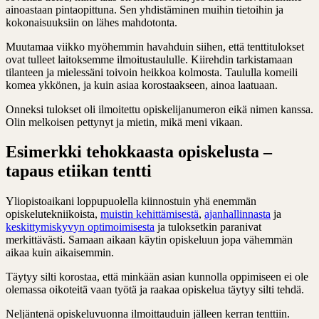
ainoastaan pintaopittuna. Sen yhdistäminen muihin tietoihin ja
kokonaisuuksiin on lähes mahdotonta.
Muutamaa viikko myöhemmin havahduin siihen, että tenttitulokset
ovat tulleet laitoksemme ilmoitustaululle. Kiirehdin tarkistamaan
tilanteen ja mielessäni toivoin heikkoa kolmosta. Taululla komeili
komea ykkönen, ja kuin asiaa korostaakseen, ainoa laatuaan.
Onneksi tulokset oli ilmoitettu opiskelijanumeron eikä nimen kanssa.
Olin melkoisen pettynyt ja mietin, mikä meni vikaan.
Esimerkki tehokkaasta opiskelusta –
tapaus etiikan tentti
Yliopistoaikani loppupuolella kiinnostuin yhä enemmän
opiskelutekniikoista,
muistin kehittämisestä
,
ajanhallinnasta
ja
keskittymiskyvyn optimoimisesta
ja tuloksetkin paranivat
merkittävästi. Samaan aikaan käytin opiskeluun jopa vähemmän
aikaa kuin aikaisemmin.
Täytyy silti korostaa, että minkään asian kunnolla oppimiseen ei ole
olemassa oikoteitä vaan työtä ja raakaa opiskelua täytyy silti tehdä.
Neljäntenä opiskeluvuonna ilmoittauduin jälleen kerran tenttiin.