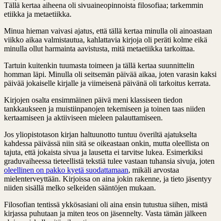
Tällä kertaa aiheena oli sivuaineopinnoista filosofiaa; tarkemmin
etiikka ja metaetiikka.
Minua hieman vaivasi ajatus, että tällä kertaa minulla oli ainoastaan
viikko aikaa valmistautua, kahlattavia kirjoja oli peräti kolme eikä
minulla ollut harmainta aavistusta, mitä metaetiikka tarkoittaa.
Tartuin kuitenkin tuumasta toimeen ja tällä kertaa suunnittelin
homman läpi. Minulla oli seitsemän päivää aikaa, joten varasin kaksi
päivää jokaiselle kirjalle ja viimeisenä päivänä oli tarkoitus kerrata.
Kirjojen osalta ensimmäinen päivä meni klassiseen tiedon
tankkaukseen ja muistiinpanojen tekemiseen ja toinen taas niiden
kertaamiseen ja aktiiviseen mieleen palauttamiseen.
Jos yliopistotason kirjan haltuunotto tuntuu överiltä ajatukselta
kahdessa päivässä niin sitä se oikeastaan onkin, mutta oleellista on
tajuta, että jokaista sivua ja lausetta ei tarvitse lukea. Esimerkiksi
graduvaiheessa tieteellistä tekstiä tulee vastaan tuhansia sivuja, joten
oleellinen on pakko kyetä suodattamaan
, mikäli arvostaa
mielenterveyttään. Kirjoissa on aina jokin rakenne, ja tieto jäsentyy
niiden sisällä melko selkeiden sääntöjen mukaan.
Filosofian tentissä ykkösasiani oli aina ensin tutustua siihen, mistä
kirjassa puhutaan ja miten teos on jäsennelty. Vasta tämän jälkeen