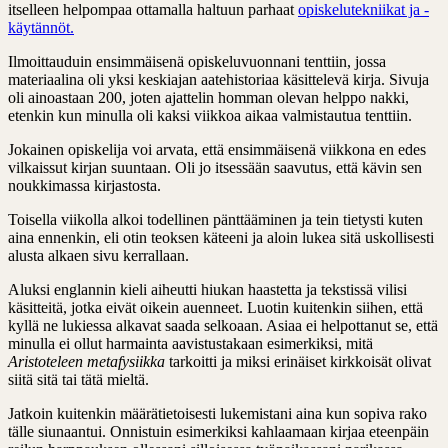
itselleen helpompaa ottamalla haltuun parhaat
opiskelutekniikat ja -
käytännöt.
Ilmoittauduin ensimmäisenä opiskeluvuonnani tenttiin, jossa
materiaalina oli yksi keskiajan aatehistoriaa käsittelevä kirja. Sivuja
oli ainoastaan 200, joten ajattelin homman olevan helppo nakki,
etenkin kun minulla oli kaksi viikkoa aikaa valmistautua tenttiin.
Jokainen opiskelija voi arvata, että ensimmäisenä viikkona en edes
vilkaissut kirjan suuntaan. Oli jo itsessään saavutus, että kävin sen
noukkimassa kirjastosta.
Toisella viikolla alkoi todellinen pänttääminen ja tein tietysti kuten
aina ennenkin, eli otin teoksen käteeni ja aloin lukea sitä uskollisesti
alusta alkaen sivu kerrallaan.
Aluksi englannin kieli aiheutti hiukan haastetta ja tekstissä vilisi
käsitteitä, jotka eivät oikein auenneet. Luotin kuitenkin siihen, että
kyllä ne lukiessa alkavat saada selkoaan. Asiaa ei helpottanut se, että
minulla ei ollut harmainta aavistustakaan esimerkiksi, mitä
Aristoteleen
metafysiikka
tarkoitti ja miksi erinäiset kirkkoisät olivat
siitä sitä tai tätä mieltä.
Jatkoin kuitenkin määrätietoisesti lukemistani aina kun sopiva rako
tälle siunaantui. Onnistuin esimerkiksi kahlaamaan kirjaa eteenpäin