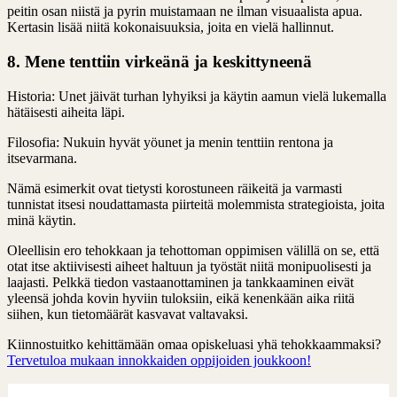
peitin osan niistä ja pyrin muistamaan ne ilman visuaalista apua.
Kertasin lisää niitä kokonaisuuksia, joita en vielä hallinnut.
8. Mene tenttiin virkeänä ja keskittyneenä
Historia: Unet jäivät turhan lyhyiksi ja käytin aamun vielä lukemalla
hätäisesti aiheita läpi.
Filosofia: Nukuin hyvät yöunet ja menin tenttiin rentona ja
itsevarmana.
Nämä esimerkit ovat tietysti korostuneen räikeitä ja varmasti
tunnistat itsesi noudattamasta piirteitä molemmista strategioista, joita
minä käytin.
Oleellisin ero tehokkaan ja tehottoman oppimisen välillä on se, että
otat itse aktiivisesti aiheet haltuun ja työstät niitä monipuolisesti ja
laajasti. Pelkkä tiedon vastaanottaminen ja tankkaaminen eivät
yleensä johda kovin hyviin tuloksiin, eikä kenenkään aika riitä
siihen, kun tietomäärät kasvavat valtavaksi.
Kiinnostuitko kehittämään omaa opiskeluasi yhä tehokkaammaksi?
Tervetuloa mukaan innokkaiden oppijoiden joukkoon!