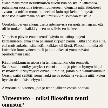
sijaan maksimoin keskittymisen silloin kun opiskelin jättämällä
puhelimen suosiolla toiseen huoneeseen, olemalla määrätietoisesti
avaamatta mitään muuta koneellani kuin opiskeluun liittyvät
tiedostot ja laittamalla opiskelumusiikkini soimaan taustalle.
Opiskelin päivän aikana useita intensiivisiä sessioita sen sijaan, että
olisin tunkenut kaikki yhteen massiiviseen hetkeen.
Viimeisen päivän ennen tenttiä käytin muistiinpanojeni
kertaamiseen, enkä enää palannut kirjojen pariin. Tuttu ahdistus siitä,
että muistankohan sittenkään kaikkea oli läsnä. Pääosin minulla oli
kuitenkin luottavainen mieli ja koin oikeasti ymmärtäväni
opiskelemani asiat.
Kävin nukkumaan ajoissa ja tenttiaamunkin otin rennosti.
Saadessani tenttikysymykset eteeni annoin jo pienen hymyn hiipiä
kasvoilleni. Kysymykset olivat juuri niitä, joihin olin valmistautunut.
Osasin paitsi selittää teemat auki myös pohtia ja vertailla niitä, kuten
hyvään tiedonkäsittelyyn kuuluu.
Arvosana oli vitonen, jota jo tentin jälkeen osasin odottaa.
Yhteenveto – miksi filosofian tentti
onnistui?