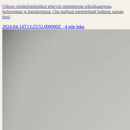
Oikeat opiskelutekniikat tekevät oppimisesta tehokkaampaa,
helpompaa ja hauskempaa. Ota parhaat menetelmät haltuun saman
tien!
2024-04-14T13:25:52.000000Z
·
4 min luku