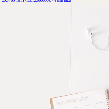
2024-05-18T17:53:12.000000Z
·
4 min luku