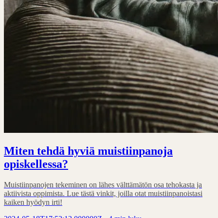
Miten tehdä hyviä muistiinpanoja
opiskellessa?
Muistiinpanojen tekeminen on lähes välttämätön osa tehokasta ja
aktiivista oppimista. Lue tästä vinkit, joilla otat muistiinpanoistasi
kaiken hyödyn irti!