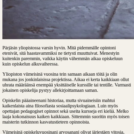
Pärjäsin yliopistossa varsin hyvin. Mitä pidemmälle opintoni
etenivät, sitä haastavammiksi ne tietysti muuttuivat. Menestyin
kuitenkin paremmin, vaikka käytin vähemmän aikaa opiskeluun
kuin opiskelun alkuvaiheessa.
Yliopiston viimeisinä vuosina tein samaan aikaan töitä ja olin
mukana jos jonkinlaisissa projektissa. Aikaa ei kerta kaikkiaan ollut
uhrata määräänsä enempää yksittäiselle kurssille tai tentille. Varmasti
jokainen opiskelija pystyy allekirjoittamaan saman.
Opiskelin pääaineenani historiaa, mutta sivuaineisiin mahtui
kaikenlaista aina filosofiasta sosiaalipsykologiaan. Luin myös
opettajan pedagogiset opinnot sekä useita kursseja eri kieliä. Melko
laaja kokonaisuus kaiken kaikkiaan. Sittemmin suoritin myös toisen
maisterin tutkinnon kasvatustieteen opinnoista.
Viimeisinä opiskeluvuosinani arvosanani olivat järjestäen vitosia,