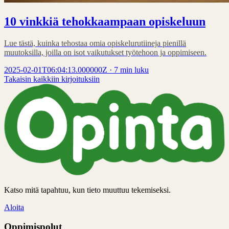
10 vinkkiä tehokkaampaan opiskeluun
Lue tästä, kuinka tehostaa omia opiskelurutiineja pienillä
muutoksilla, joilla on isot vaikutukset työtehoon ja oppimiseen.
2025-02-01T06:04:13.000000Z
·
7 min luku
Takaisin kaikkiin kirjoituksiin
Katso mitä tapahtuu, kun tieto muuttuu tekemiseksi.
Aloita
Oppimispolut