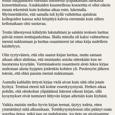
reilun harppauksen ollessani silloisessa työpaikassani narikassa
konserttitalossa. Asiakkaiden kuunnellessa konserttia ei ollut oikein
muuta tekemistä kuin kuluttaa aikaa esim. lukemalla.
Myönnettäköön, että samalla tuli kyllä vaihdettua ajatuksia
kollegoiden kanssa sekä hörpittyä kahvia enemmän kuin siihen
kellonaikaan olisi suotavaa.
Tentin lähestyessä kiihdytin lukutahtiani ja sainkin teoksen luettua
päivää ennen tenttiajankohtaa. Illalla minulla oli kaksi vaihtoehtoa:
mennä nukkumaan ja luottaa osaamiseeni tai ottaa kirja uudelleen
käsittelyyn.
Olin tyytyväinen, että olin saanut kirjan luettua, mutta samaan
aikaan alkoi ahdistaa, että muistanko asioita sittenkään kun ne
huomenna kysytään. Varmistaakseni osaamiseni aloin lukea kirjaa
uudestaan alusta hyppien joidenkin kohtien yli. Puolenyön jälkeen
totesin, että ehkä parasta mennä nukkumaan.
Aamulla kahlailin tietysti kirjaa vielä aivan kuin siitä olisi jotain
hyötyä. Tentissä eteeni tuli kolme esseekysymystä. Hetken aikaa
pohdin, että olenkohan ylipäätänsä lukenut oikean kirjan, sillä
kysymykset eivät tuntuneet liittyvän kirjan aiheisiin kuin löyhästi.
Vaikka muistin melko hyvin kirjan teemat, täytyy todeta, etten
ymmärtänyt niitä alkuunkaan. Tenttikysymyksissä olisi pitänyt osata
soveltaa tietoa, mikä taas on mahdotonta, jos tieto on aivoissamme