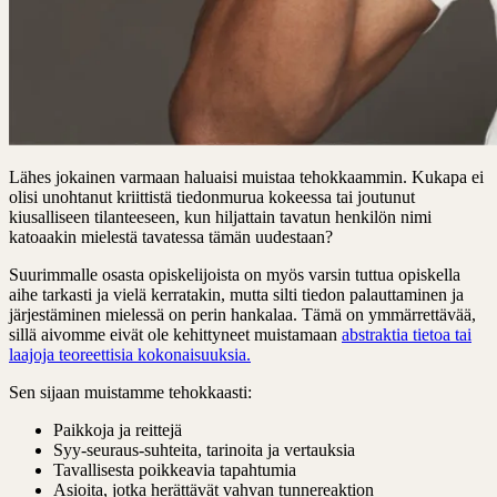
Lähes jokainen varmaan haluaisi muistaa tehokkaammin. Kukapa ei
olisi unohtanut kriittistä tiedonmurua kokeessa tai joutunut
kiusalliseen tilanteeseen, kun hiljattain tavatun henkilön nimi
katoaakin mielestä tavatessa tämän uudestaan?
Suurimmalle osasta opiskelijoista on myös varsin tuttua opiskella
aihe tarkasti ja vielä kerratakin, mutta silti tiedon palauttaminen ja
järjestäminen mielessä on perin hankalaa. Tämä on ymmärrettävää,
sillä aivomme eivät ole kehittyneet muistamaan
abstraktia tietoa tai
laajoja teoreettisia kokonaisuuksia.
Sen sijaan muistamme tehokkaasti:
Paikkoja ja reittejä
Syy-seuraus-suhteita, tarinoita ja vertauksia
Tavallisesta poikkeavia tapahtumia
Asioita, jotka herättävät vahvan tunnereaktion