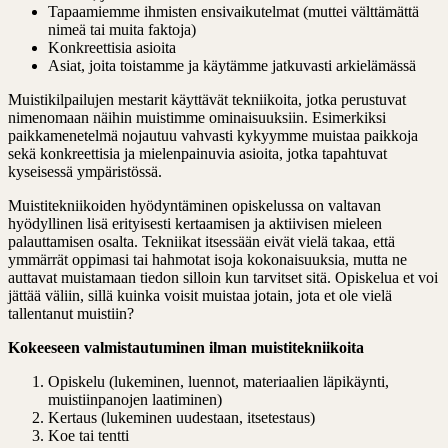
Tapaamiemme ihmisten ensivaikutelmat (muttei välttämättä
nimeä tai muita faktoja)
Konkreettisia asioita
Asiat, joita toistamme ja käytämme jatkuvasti arkielämässä
Muistikilpailujen mestarit käyttävät tekniikoita, jotka perustuvat
nimenomaan näihin muistimme ominaisuuksiin. Esimerkiksi
paikkamenetelmä nojautuu vahvasti kykyymme muistaa paikkoja
sekä konkreettisia ja mielenpainuvia asioita, jotka tapahtuvat
kyseisessä ympäristössä.
Muistitekniikoiden hyödyntäminen opiskelussa on valtavan
hyödyllinen lisä erityisesti kertaamisen ja aktiivisen mieleen
palauttamisen osalta. Tekniikat itsessään eivät vielä takaa, että
ymmärrät oppimasi tai hahmotat isoja kokonaisuuksia, mutta ne
auttavat muistamaan tiedon silloin kun tarvitset sitä. Opiskelua et voi
jättää väliin, sillä kuinka voisit muistaa jotain, jota et ole vielä
tallentanut muistiin?
Kokeeseen valmistautuminen ilman muistitekniikoita
Opiskelu (lukeminen, luennot, materiaalien läpikäynti,
muistiinpanojen laatiminen)
Kertaus (lukeminen uudestaan, itsetestaus)
Koe tai tentti