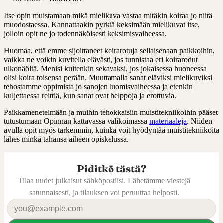
Itse opin muistamaan mikä mielikuva vastaa mitäkin koiraa jo niitä
muodostaessa. Kannattaakin pyrkiä keksimään mielikuvat itse,
jolloin opit ne jo todennäköisesti keksimisvaiheessa.
Huomaa, että emme sijoittaneet koirarotuja sellaisenaan paikkoihin,
vaikka ne voikin kuvitella elävästi, jos tunnistaa eri koirarodut
ulkonäöltä. Menisi kuitenkin sekavaksi, jos jokaisessa huoneessa
olisi koira toisensa perään. Muuttamalla sanat eläviksi mielikuviksi
tehostamme oppimista jo sanojen luomisvaiheessa ja etenkin
kuljettaessa reittiä, kun sanat ovat helppoja ja erottuvia.
Paikkamenetelmään ja muihin tehokkaisiin muistitekniikoihin pääset
tutustumaan Opinnan kattavassa valikoimassa
materiaaleja
. Niiden
avulla opit myös tarkemmin, kuinka voit hyödyntää muistitekniikoita
lähes minkä tahansa aiheen opiskelussa.
Piditkö tästä?
Tilaa uudet julkaisut sähköpostiisi. Lähetämme viestejä
satunnaisesti, ja tilauksen voi peruuttaa helposti.