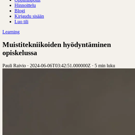
Hinnoittelu
Blogi
Kirjaudu sisään
Luo tili
Learning
Muistitekniikoiden hyödyntäminen
opiskelussa
Pauli Raivio
·
2024-06-06T03:42:51.000000Z
·
5 min luku