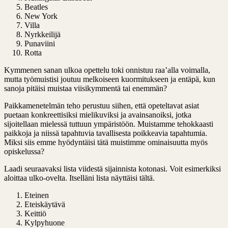
Beatles
New York
Villa
Nyrkkeilijä
Punaviini
Rotta
Kymmenen sanan ulkoa opettelu toki onnistuu raa’alla voimalla,
mutta työmuistisi joutuu melkoiseen kuormitukseen ja entäpä, kun
sanoja pitäisi muistaa viisikymmentä tai enemmän?
Paikkamenetelmän teho perustuu siihen, että opeteltavat asiat
puetaan konkreettisiksi mielikuviksi ja avainsanoiksi, jotka
sijoitellaan mielessä tuttuun ympäristöön. Muistamme tehokkaasti
paikkoja ja niissä tapahtuvia tavallisesta poikkeavia tapahtumia.
Miksi siis emme hyödyntäisi tätä muistimme ominaisuutta myös
opiskelussa?
Laadi seuraavaksi lista viidestä sijainnista kotonasi. Voit esimerkiksi
aloittaa ulko-ovelta. Itselläni lista näyttäisi tältä.
Eteinen
Eteiskäytävä
Keittiö
Kylpyhuone