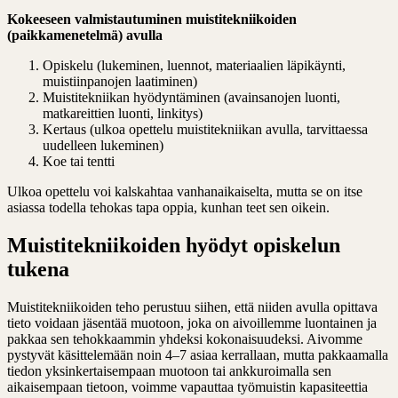
Kokeeseen valmistautuminen muistitekniikoiden
(paikkamenetelmä) avulla
Opiskelu (lukeminen, luennot, materiaalien läpikäynti,
muistiinpanojen laatiminen)
Muistitekniikan hyödyntäminen (avainsanojen luonti,
matkareittien luonti, linkitys)
Kertaus (ulkoa opettelu muistitekniikan avulla, tarvittaessa
uudelleen lukeminen)
Koe tai tentti
Ulkoa opettelu voi kalskahtaa vanhanaikaiselta, mutta se on itse
asiassa todella tehokas tapa oppia, kunhan teet sen oikein.
Muistitekniikoiden hyödyt opiskelun
tukena
Muistitekniikoiden teho perustuu siihen, että niiden avulla opittava
tieto voidaan jäsentää muotoon, joka on aivoillemme luontainen ja
pakkaa sen tehokkaammin yhdeksi kokonaisuudeksi. Aivomme
pystyvät käsittelemään noin 4–7 asiaa kerrallaan, mutta pakkaamalla
tiedon yksinkertaisempaan muotoon tai ankkuroimalla sen
aikaisempaan tietoon, voimme vapauttaa työmuistin kapasiteettia