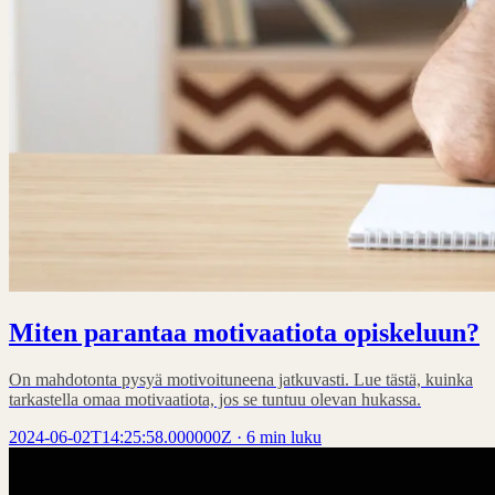
Miten parantaa motivaatiota opiskeluun?
On mahdotonta pysyä motivoituneena jatkuvasti. Lue tästä, kuinka
tarkastella omaa motivaatiota, jos se tuntuu olevan hukassa.
2024-06-02T14:25:58.000000Z
·
6 min luku