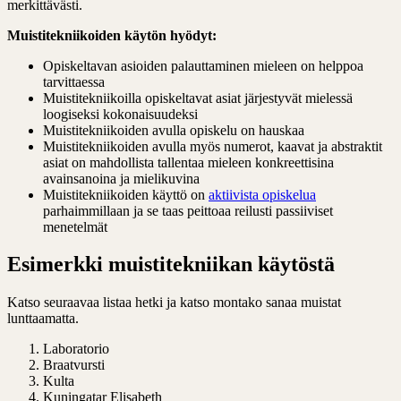
merkittävästi.
Muistitekniikoiden käytön hyödyt:
Opiskeltavan asioiden palauttaminen mieleen on helppoa
tarvittaessa
Muistitekniikoilla opiskeltavat asiat järjestyvät mielessä
loogiseksi kokonaisuudeksi
Muistitekniikoiden avulla opiskelu on hauskaa
Muistitekniikoiden avulla myös numerot, kaavat ja abstraktit
asiat on mahdollista tallentaa mieleen konkreettisina
avainsanoina ja mielikuvina
Muistitekniikoiden käyttö on
aktiivista opiskelua
parhaimmillaan ja se taas peittoaa reilusti passiiviset
menetelmät
Esimerkki muistitekniikan käytöstä
Katso seuraavaa listaa hetki ja katso montako sanaa muistat
lunttaamatta.
Laboratorio
Braatvursti
Kulta
Kuningatar Elisabeth