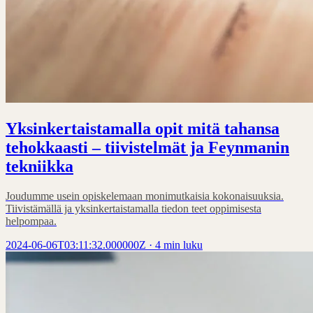
Yksinkertaistamalla opit mitä tahansa
tehokkaasti – tiivistelmät ja Feynmanin
tekniikka
Joudumme usein opiskelemaan monimutkaisia kokonaisuuksia.
Tiivistämällä ja yksinkertaistamalla tiedon teet oppimisesta
helpompaa.
2024-06-06T03:11:32.000000Z
·
4 min luku