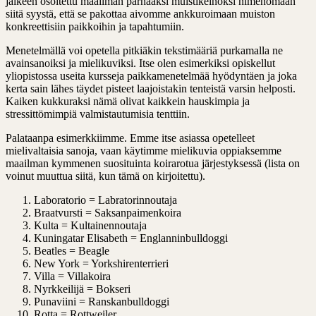
jälkeen osoitettu maailman parhaaksi muistikeinoksi nimenomaan
siitä syystä, että se pakottaa aivomme ankkuroimaan muiston
konkreettisiin paikkoihin ja tapahtumiin.
Menetelmällä voi opetella pitkiäkin tekstimääriä purkamalla ne
avainsanoiksi ja mielikuviksi. Itse olen esimerkiksi opiskellut
yliopistossa useita kursseja paikkamenetelmää hyödyntäen ja joka
kerta sain lähes täydet pisteet laajoistakin tenteistä varsin helposti.
Kaiken kukkuraksi nämä olivat kaikkein hauskimpia ja
stressittömimpiä valmistautumisia tenttiin.
Palataanpa esimerkkiimme. Emme itse asiassa opetelleet
mielivaltaisia sanoja, vaan käytimme mielikuvia oppiaksemme
maailman kymmenen suosituinta koirarotua järjestyksessä (lista on
voinut muuttua siitä, kun tämä on kirjoitettu).
Laboratorio = Labratorinnoutaja
Braatvursti = Saksanpaimenkoira
Kulta = Kultainennoutaja
Kuningatar Elisabeth = Englanninbulldoggi
Beatles = Beagle
New York = Yorkshirenterrieri
Villa = Villakoira
Nyrkkeilijä = Bokseri
Punaviini = Ranskanbulldoggi
Rotta = Rottweiler