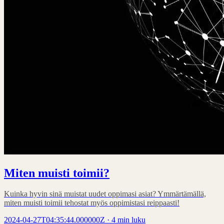
Miten muisti toimii?
Kuinka hyvin sinä muistat uudet oppimasi asiat? Ymmärtämällä,
miten muisti toimii tehostat myös oppimistasi reippaasti!
2024-04-27T04:35:44.000000Z
·
4 min luku