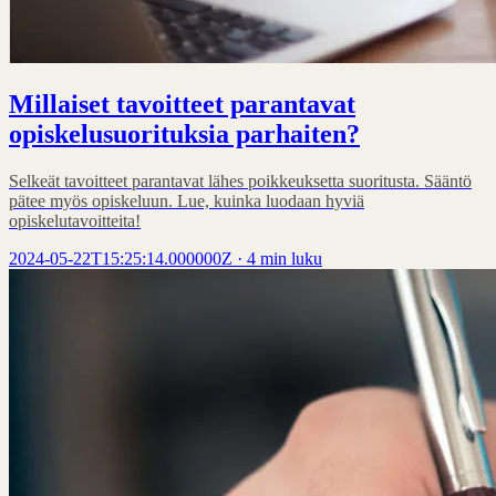
Millaiset tavoitteet parantavat
opiskelusuorituksia parhaiten?
Selkeät tavoitteet parantavat lähes poikkeuksetta suoritusta. Sääntö
pätee myös opiskeluun. Lue, kuinka luodaan hyviä
opiskelutavoitteita!
2024-05-22T15:25:14.000000Z
·
4 min luku