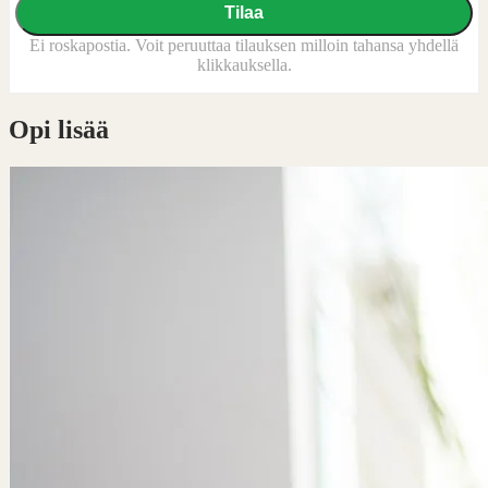
Tilaa
Ei roskapostia. Voit peruuttaa tilauksen milloin tahansa yhdellä
klikkauksella.
Opi lisää