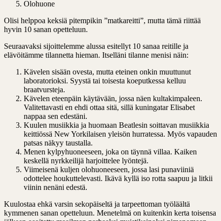
Olohuone
Olisi helppoa keksiä pitempikin ”matkareitti”, mutta tämä riittää
hyvin 10 sanan opetteluun.
Seuraavaksi sijoittelemme alussa esitellyt 10 sanaa reitille ja
elävöitämme tilannetta hieman. Itselläni tilanne menisi näin:
Kävelen sisään ovesta, mutta eteinen onkin muuttunut
laboratorioksi. Syystä tai toisesta koeputkessa kelluu
braatvursteja.
Kävelen eteenpäin käytävään, jossa näen kultakimpaleen.
Valitettavasti en ehdi ottaa sitä, sillä kuningatar Elisabet
nappaa sen edestäni.
Kuulen musiikkia ja huomaan Beatlesin soittavan musiikkia
keittiössä New Yorkilaisen yleisön hurratessa. Myös vapauden
patsas näkyy taustalla.
Menen kylpyhuoneeseen, joka on täynnä villaa. Kaiken
keskellä nyrkkeilijä harjoittelee lyöntejä.
Viimeisenä kuljen olohuoneeseen, jossa lasi punaviiniä
odottelee houkuttelevasti. Ikävä kyllä iso rotta saapuu ja litkii
viinin nenäni edestä.
Kuulostaa ehkä varsin sekopäiseltä ja tarpeettoman työläältä
kymmenen sanan opetteluun. Menetelmä on kuitenkin kerta toisensa