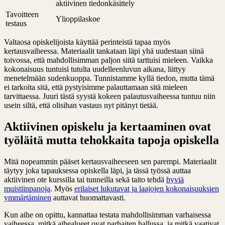
aktiivinen tiedonkäsittely
Tavoitteen
Ylioppilaskoe
testaus
Valtaosa opiskelijoista käyttää perinteistä tapaa myös
kertausvaiheessa. Materiaalit tankataan läpi yhä uudestaan siinä
toivossa, että mahdollisimman paljon siitä tarttuisi mieleen. Vaikka
kokonaisuus tuntuisi tutulta uudelleenluvun aikana, liittyy
menetelmään sudenkuoppa. Tunnistamme kyllä tiedon, mutta tämä
ei tarkoita sitä, että pystyisimme palauttamaan sitä mieleen
tarvittaessa. Juuri tästä syystä kokeen palautusvaiheessa tuntuu niin
usein siltä, että olisihan vastaus nyt pitänyt tietää.
Aktiivinen opiskelu ja kertaaminen ovat
työläitä mutta tehokkaita tapoja opiskella
Mitä nopeammin pääset kertausvaiheeseen sen parempi. Materiaalit
täytyy joka tapauksessa opiskella läpi, ja tässä työssä auttaa
aktiivinen ote kurssilla tai tunneilla sekä taito tehdä
hyviä
muistiinpanoja
. Myös
erilaiset lukutavat ja laajojen kokonaisuuksien
ymmärtäminen
auttavat huomattavasti.
Kun aihe on opittu, kannattaa testata mahdollisimman varhaisessa
vaiheessa, mitkä aihealueet ovat parhaiten hallussa, ja mitkä vaativat