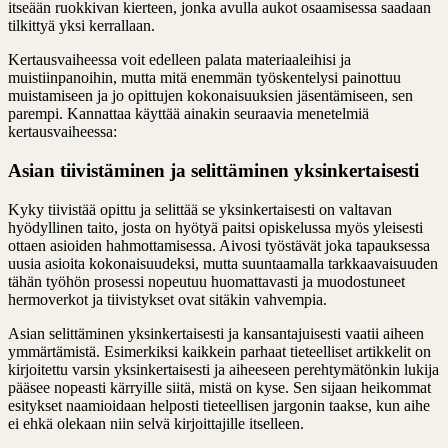
itseään ruokkivan kierteen, jonka avulla aukot osaamisessa saadaan
tilkittyä yksi kerrallaan.
Kertausvaiheessa voit edelleen palata materiaaleihisi ja
muistiinpanoihin, mutta mitä enemmän työskentelysi painottuu
muistamiseen ja jo opittujen kokonaisuuksien jäsentämiseen, sen
parempi. Kannattaa käyttää ainakin seuraavia menetelmiä
kertausvaiheessa:
Asian tiivistäminen ja selittäminen yksinkertaisesti
Kyky tiivistää opittu ja selittää se yksinkertaisesti on valtavan
hyödyllinen taito, josta on hyötyä paitsi opiskelussa myös yleisesti
ottaen asioiden hahmottamisessa. Aivosi työstävät joka tapauksessa
uusia asioita kokonaisuudeksi, mutta suuntaamalla tarkkaavaisuuden
tähän työhön prosessi nopeutuu huomattavasti ja muodostuneet
hermoverkot ja tiivistykset ovat sitäkin vahvempia.
Asian selittäminen yksinkertaisesti ja kansantajuisesti vaatii aiheen
ymmärtämistä. Esimerkiksi kaikkein parhaat tieteelliset artikkelit on
kirjoitettu varsin yksinkertaisesti ja aiheeseen perehtymätönkin lukija
pääsee nopeasti kärryille siitä, mistä on kyse. Sen sijaan heikommat
esitykset naamioidaan helposti tieteellisen jargonin taakse, kun aihe
ei ehkä olekaan niin selvä kirjoittajille itselleen.