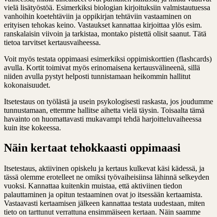
vielä lisätyöstöä. Esimerkiksi biologian kirjoituksiin valmistautuessa
vanhoihin koetehtäviin ja oppikirjan tehtäviin vastaaminen on
erityisen tehokas keino. Vastaukset kannattaa kirjoittaa ylös esim.
ranskalaisin viivoin ja tarkistaa, montako pistettä olisit saanut. Tätä
tietoa tarvitset kertausvaiheessa.
Voit myös testata oppimaasi esimerkiksi oppimiskorttien (flashcards)
avulla. Kortit toimivat myös erinomaisena kertausvälineenä, sillä
niiden avulla pystyt helposti tunnistamaan heikommin hallitut
kokonaisuudet.
Itsetestaus on työlästä ja usein psykologisesti raskasta, jos joudumme
tunnustamaan, ettemme hallitse aihetta vielä täysin. Toisaalta tämä
havainto on huomattavasti mukavampi tehdä harjoitteluvaiheessa
kuin itse kokeessa.
Näin kertaat tehokkaasti oppimaasi
Itsetestaus, aktiivinen opiskelu ja kertaus kulkevat käsi kädessä, ja
tässä olemme erotelleet ne omiksi työvaiheisiinsa lähinnä selkeyden
vuoksi. Kannattaa kuitenkin muistaa, että aktiviinen tiedon
palauttaminen ja opitun testaaminen ovat jo itsessään kertaamista.
Vastaavasti kertaamisen jälkeen kannattaa testata uudestaan, miten
tieto on tarttunut verrattuna ensimmäiseen kertaan. Näin saamme