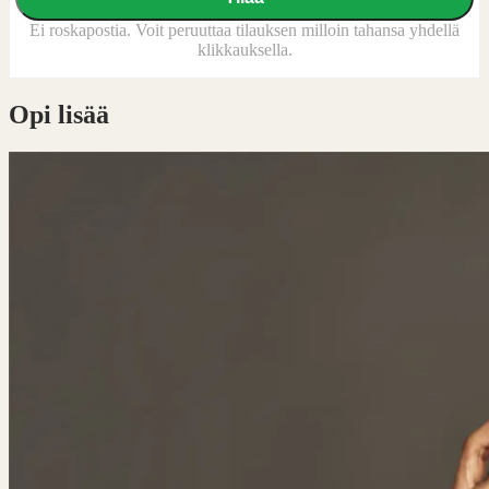
Ei roskapostia. Voit peruuttaa tilauksen milloin tahansa yhdellä
klikkauksella.
Opi lisää