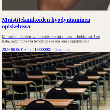
Muistitekniikoiden hyödyntäminen
opiskelussa
Muistitekniikoiden avulla muistat mitä tahansa tehokkaasti. Lue
tästä, miten niitä voi hyödyntää osana omaa oppimistasi!
2024-06-06T03:42:51.000000Z
·
5 min luku