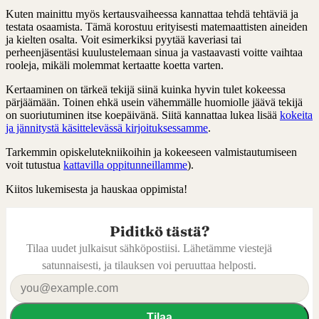
Kuten mainittu myös kertausvaiheessa kannattaa tehdä tehtäviä ja
testata osaamista. Tämä korostuu erityisesti matemaattisten aineiden
ja kielten osalta. Voit esimerkiksi pyytää kaveriasi tai
perheenjäsentäsi kuulustelemaan sinua ja vastaavasti voitte vaihtaa
rooleja, mikäli molemmat kertaatte koetta varten.
Kertaaminen on tärkeä tekijä siinä kuinka hyvin tulet kokeessa
pärjäämään. Toinen ehkä usein vähemmälle huomiolle jäävä tekijä
on suoriutuminen itse koepäivänä. Siitä kannattaa lukea lisää
kokeita
ja jännitystä käsittelevässä kirjoituksessamme
.
Tarkemmin opiskelutekniikoihin ja kokeeseen valmistautumiseen
voit tutustua
kattavilla oppitunneillamme
).
Kiitos lukemisesta ja hauskaa oppimista!
Piditkö tästä?
Tilaa uudet julkaisut sähköpostiisi. Lähetämme viestejä
satunnaisesti, ja tilauksen voi peruuttaa helposti.
Tilaa