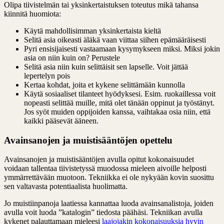
Olipa tiivistelmän tai yksinkertaistuksen toteutus mikä tahansa
kiinnitä huomiota:
Käytä mahdollisimman yksinkertaista kieltä
Selitä asia oikeasti äläkä vaan viittaa siihen epämääräisesti
Pyri ensisijaisesti vastaamaan kysymykseen miksi. Miksi jokin
asia on niin kuin on? Perustele
Selitä asia niin kuin selittäisit sen lapselle. Voit jättää
lepertelyn pois
Kertaa kohdat, joita et kykene selittämään kunnolla
Käytä sosiaaliset tilanteet hyödyksesi. Esim. ruokaillessa voit
nopeasti selittää muille, mitä olet tänään oppinut ja työstänyt.
Jos syöt muiden oppijoiden kanssa, vaihtakaa osia niin, että
kaikki pääsevät ääneen.
Avainsanojen ja muistisääntöjen opettelu
Avainsanojen ja muistisääntöjen avulla opitut kokonaisuudet
voidaan tallentaa tiivistetyssä muodossa mieleen aivoille helposti
ymmärrettävään muotoon. Tekniikka ei ole nykyään kovin suosittu
sen valtavasta potentiaalista huolimatta.
Jo muistiinpanoja laatiessa kannattaa luoda avainsanalistoja, joiden
avulla voit luoda ”katalogin” tiedosta päähäsi. Tekniikan avulla
kykenet palauttamaan mieleesi
laajojakin kokonaisuuksia hyvin