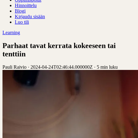
Hinnoittelu
Blogi
Kirjaudu sisään
Luo tili
Learning
Parhaat tavat kerrata kokeeseen tai
tenttiin
Pauli Raivio
·
2024-04-24T02:46:44.000000Z
·
5 min luku