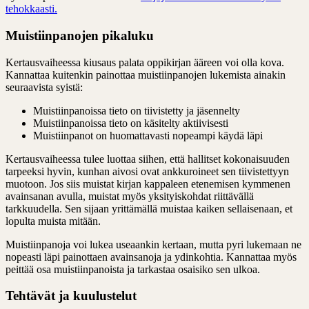
tehokkaasti.
Muistiinpanojen pikaluku
Kertausvaiheessa kiusaus palata oppikirjan ääreen voi olla kova.
Kannattaa kuitenkin painottaa muistiinpanojen lukemista ainakin
seuraavista syistä:
Muistiinpanoissa tieto on tiivistetty ja jäsennelty
Muistiinpanoissa tieto on käsitelty aktiivisesti
Muistiinpanot on huomattavasti nopeampi käydä läpi
Kertausvaiheessa tulee luottaa siihen, että hallitset kokonaisuuden
tarpeeksi hyvin, kunhan aivosi ovat ankkuroineet sen tiivistettyyn
muotoon. Jos siis muistat kirjan kappaleen etenemisen kymmenen
avainsanan avulla, muistat myös yksityiskohdat riittävällä
tarkkuudella. Sen sijaan yrittämällä muistaa kaiken sellaisenaan, et
lopulta muista mitään.
Muistiinpanoja voi lukea useaankin kertaan, mutta pyri lukemaan ne
nopeasti läpi painottaen avainsanoja ja ydinkohtia. Kannattaa myös
peittää osa muistiinpanoista ja tarkastaa osaisiko sen ulkoa.
Tehtävät ja kuulustelut