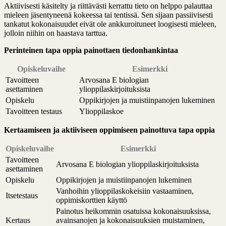
Aktiivisesti käsitelty ja riittävästi kerrattu tieto on helppo palauttaa
mieleen jäsentyneenä kokeessa tai tentissä. Sen sijaan passiivisesti
tankatut kokonaisuudet eivät ole ankkuroituneet loogisesti mieleen,
jolloin niihin on haastava tarttua.
Perinteinen tapa oppia painottaen tiedonhankintaa
Opiskeluvaihe
Esimerkki
Tavoitteen
Arvosana E biologian
asettaminen
ylioppilaskirjoituksista
Opiskelu
Oppikirjojen ja muistiinpanojen lukeminen
Tavoitteen testaus
Ylioppilaskoe
Kertaamiseen ja aktiiviseen oppimiseen painottuva tapa oppia
Opiskeluvaihe
Esimerkki
Tavoitteen
Arvosana E biologian ylioppilaskirjoituksista
asettaminen
Opiskelu
Oppikirjojen ja muistiinpanojen lukeminen
Vanhoihin ylioppilaskokeisiin vastaaminen,
Itsetestaus
oppimiskorttien käyttö
Painotus heikommin osatuissa kokonaisuuksissa,
Kertaus
avainsanojen ja kokonaisuuksien muistaminen,