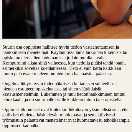
Suurin osa oppijoista hallitsee hyvin tiedon vastaanottamisen ja
hankkimisen menetelmät. Käytännössä tämä tarkoittaa lukemista tai
opiskelumateriaalien tankkaamista jollain muulla tavalla.
Kompurointi alkaa siinä vaiheessa, kun tiedolla pitäisi tehdä jotain,
esimerkiksi soveltaa koetilanteessa. Tieto ei vain kerta kaikkiaan
tunnu palaavaan mieleen muuten kuin hajanaisina palasina.
Ongelma liittyy hyvin todennäköisesti kertauksen suhteellisen
pieneen osuuteen opiskeluajasta tai sitten vääränlaisiin
kertausmenetelmiin. Lukeminen ja muu tiedonhankkiminen tuntuu
tehokkaalta ja on suurimalle osalle kaikkein tutuin tapa opiskella.
Oppimistutkimukset ovat kuitenkin liikuttavan yksimielisiä siitä, että
aktiiviset eli tietoa käsittelevät, muokkaavat ja sen aktiivisesti
työmuistiin palauttavat menetelmät ovat huomattavasti tehokkaampia
oppimisen kannalta.