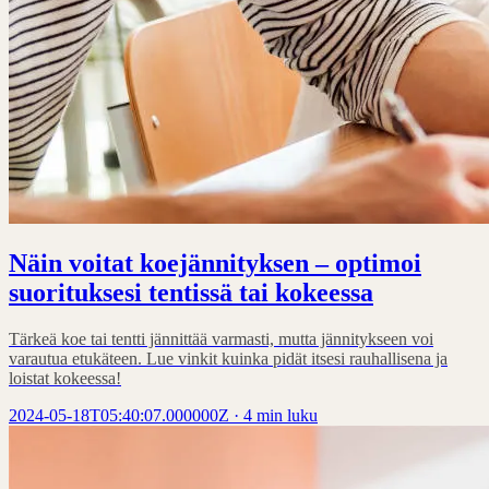
Näin voitat koejännityksen – optimoi
suorituksesi tentissä tai kokeessa
Tärkeä koe tai tentti jännittää varmasti, mutta jännitykseen voi
varautua etukäteen. Lue vinkit kuinka pidät itsesi rauhallisena ja
loistat kokeessa!
2024-05-18T05:40:07.000000Z
·
4 min luku