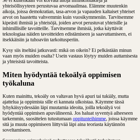
Se ei kuitenkaan voi korvata aitoja ihmiskontakteja ja
yhteisöllisyyteen perustuvaa arvomaailmaa. Elämme muutenkin
aikoja, joissa demokratian, tasa-arvon ja vapauden kaltaiset yhteiset
arvot on haastettu vahvemmin kuin vuosikymmeniin. Tarvitsemme
kipeästi ihmisiä ja yhteisöjä, joiden arvot perustuvat yhteisille ja
inhimillisille tavoitteille. Tarvitsemme ihmisiä, jotka käyttävät
teknologiaa näiden tavoitteiden edistämiseen ja saavuttamiseen, ei
itsekkäisiin ja tuhoaviin tarkoitusperiin.
Kysy siis itseltäsi jatkuvasti: mikä on oikein? Ei pelkästään minun
vaan myös muiden osalta? Usein vastaus löytyy muiden auttamisesta
ja yhteisistä tavoitteista.
Miten hyödyntää tekoälyä oppimisen
työkaluna
Kuten mainittu, tekoäly on valtavan hyvä apuri tai tukiäly, mutta
ajattelua ja oppimista sille ei kannata ulkoistaa. Käymme tässä
lyhykäisyydessään läpi muutamia ideoita, joilla tekoälyä voi
hyödyntää oppimisen apuvälineenä. Jos haluat syventyä aiheeseen
tarkemmin, suosittelen tutustumaan
oppitunteihimme
, joissa käymme
sitä ja muuta oppimiseen liittyvää läpi aina teoriasta käytännön
soveltamiseen.