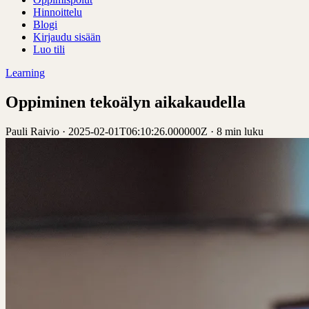
Hinnoittelu
Blogi
Kirjaudu sisään
Luo tili
Learning
Oppiminen tekoälyn aikakaudella
Pauli Raivio
·
2025-02-01T06:10:26.000000Z
·
8 min luku