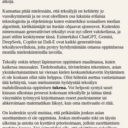
aikoja.
Kannattaa pitää mielessään, että tekoälyjä on kehitetty jo
vuosikymmeniä ja ne ovat oleellinen osa lukuisia erilaisia
teknologioita ja ohjelmistoja kuten esimerkiksi sosiaalisen median
algoritmit, kielikääntäjät tai itseään ohjaavat ajoneuvot. Kuitenkin
nimenomaan generatiiviset tekoälyt ovat nyt olleet valokeilassa, ja
juuri niihin keskitymme tässä. Esimerkiksi ChatGPT, Gemini,
DeepSeek, Copilot tai Dall-E ovat kaikki generatiivisia
tekoälysovelluksia, joita pystyy hyödyntämään omassa oppimisessa
monilla mielenkiintoisilla tavoilla.
Tekoäly onkin tehnyt läpimurron oppimisen maailmassa, kuten
kaikessa muussakin. Tiedohonhaku, tiivistelmien tekeminen, asian
yksinkertaistaminen tai vieraan kielen keskustelukaverin löytäminen
ei ole koskaan ollut näin helppoa. Olisi hölmöä asettua vastustamaan
tätä kehitystä, vaan mieluummin hyödyntää tekoälyn
mahdollisuuksia oppimisen
tukena.
Voi helposti syntyä suuri
kiusaus ulkoistaa prosessi kokonaan tekoälylle ja laittaa tämä
väsymätön työmyyrä kirjoittamaan esseet puolestamme tai
ahkeroimaan matematiikan läksyt, kun oma motivaatio ei riitä.
On kuitenkin syytä muistaa, että pelkästään jonkun asian
suorittaminen ei ole oppimista. Joskus motivaatio toki on täysin
ulkoista ja asioita on kyettävä priorisoimaan, jolloin suorittamisen