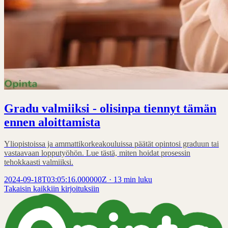
Gradu valmiiksi - olisinpa tiennyt tämän
ennen aloittamista
Yliopistoissa ja ammattikorkeakouluissa päätät opintosi graduun tai
vastaavaan lopputyöhön. Lue tästä, miten hoidat prosessin
tehokkaasti valmiiksi.
2024-09-18T03:05:16.000000Z
·
13 min luku
Takaisin kaikkiin kirjoituksiin