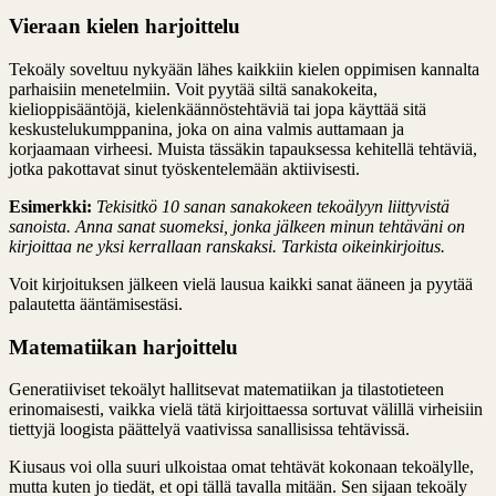
Vieraan kielen harjoittelu
Tekoäly soveltuu nykyään lähes kaikkiin kielen oppimisen kannalta
parhaisiin menetelmiin. Voit pyytää siltä sanakokeita,
kielioppisääntöjä, kielenkäännöstehtäviä tai jopa käyttää sitä
keskustelukumppanina, joka on aina valmis auttamaan ja
korjaamaan virheesi. Muista tässäkin tapauksessa kehitellä tehtäviä,
jotka pakottavat sinut työskentelemään aktiivisesti.
Esimerkki:
Tekisitkö 10 sanan sanakokeen tekoälyyn liittyvistä
sanoista. Anna sanat suomeksi, jonka jälkeen minun tehtäväni on
kirjoittaa ne yksi kerrallaan ranskaksi. Tarkista oikeinkirjoitus.
Voit kirjoituksen jälkeen vielä lausua kaikki sanat ääneen ja pyytää
palautetta ääntämisestäsi.
Matematiikan harjoittelu
Generatiiviset tekoälyt hallitsevat matematiikan ja tilastotieteen
erinomaisesti, vaikka vielä tätä kirjoittaessa sortuvat välillä virheisiin
tiettyjä loogista päättelyä vaativissa sanallisissa tehtävissä.
Kiusaus voi olla suuri ulkoistaa omat tehtävät kokonaan tekoälylle,
mutta kuten jo tiedät, et opi tällä tavalla mitään. Sen sijaan tekoäly