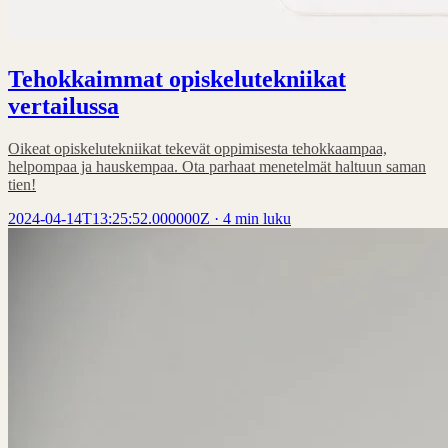
Tehokkaimmat opiskelutekniikat
vertailussa
Oikeat opiskelutekniikat tekevät oppimisesta tehokkaampaa,
helpompaa ja hauskempaa. Ota parhaat menetelmät haltuun saman
tien!
2024-04-14T13:25:52.000000Z
·
4 min luku