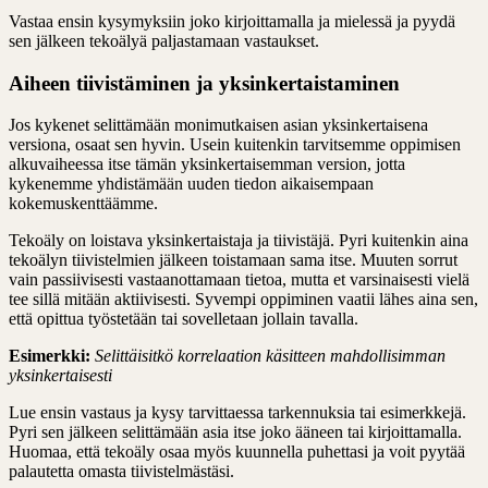
Vastaa ensin kysymyksiin joko kirjoittamalla ja mielessä ja pyydä
sen jälkeen tekoälyä paljastamaan vastaukset.
Aiheen tiivistäminen ja yksinkertaistaminen
Jos kykenet selittämään monimutkaisen asian yksinkertaisena
versiona, osaat sen hyvin. Usein kuitenkin tarvitsemme oppimisen
alkuvaiheessa itse tämän yksinkertaisemman version, jotta
kykenemme yhdistämään uuden tiedon aikaisempaan
kokemuskenttäämme.
Tekoäly on loistava yksinkertaistaja ja tiivistäjä. Pyri kuitenkin aina
tekoälyn tiivistelmien jälkeen toistamaan sama itse. Muuten sorrut
vain passiivisesti vastaanottamaan tietoa, mutta et varsinaisesti vielä
tee sillä mitään aktiivisesti. Syvempi oppiminen vaatii lähes aina sen,
että opittua työstetään tai sovelletaan jollain tavalla.
Esimerkki:
Selittäisitkö korrelaation käsitteen mahdollisimman
yksinkertaisesti
Lue ensin vastaus ja kysy tarvittaessa tarkennuksia tai esimerkkejä.
Pyri sen jälkeen selittämään asia itse joko ääneen tai kirjoittamalla.
Huomaa, että tekoäly osaa myös kuunnella puhettasi ja voit pyytää
palautetta omasta tiivistelmästäsi.