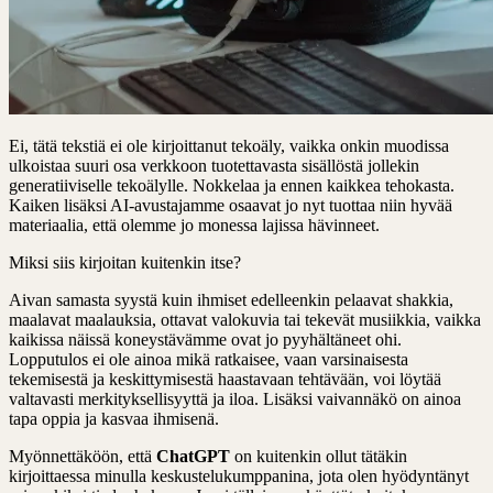
Ei, tätä tekstiä ei ole kirjoittanut tekoäly, vaikka onkin muodissa
ulkoistaa suuri osa verkkoon tuotettavasta sisällöstä jollekin
generatiiviselle tekoälylle. Nokkelaa ja ennen kaikkea tehokasta.
Kaiken lisäksi AI-avustajamme osaavat jo nyt tuottaa niin hyvää
materiaalia, että olemme jo monessa lajissa hävinneet.
Miksi siis kirjoitan kuitenkin itse?
Aivan samasta syystä kuin ihmiset edelleenkin pelaavat shakkia,
maalavat maalauksia, ottavat valokuvia tai tekevät musiikkia, vaikka
kaikissa näissä koneystävämme ovat jo pyyhältäneet ohi.
Lopputulos ei ole ainoa mikä ratkaisee, vaan varsinaisesta
tekemisestä ja keskittymisestä haastavaan tehtävään, voi löytää
valtavasti merkityksellisyyttä ja iloa. Lisäksi vaivannäkö on ainoa
tapa oppia ja kasvaa ihmisenä.
Myönnettäköön, että
ChatGPT
on kuitenkin ollut tätäkin
kirjoittaessa minulla keskustelukumppanina, jota olen hyödyntänyt