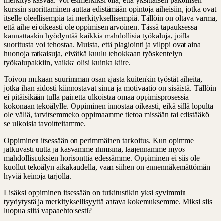
merkitys kasvaa. Voi esimerkiksi olla, että yksittäisen pakollisen
kurssin suorittaminen auttaa edistämään opintoja aiheisiin, jotka ovat
itselle oleellisempia tai merkityksellisempiä. Tällöin on oltava varma,
että aihe ei oikeasti ole oppimisen arvoinen. Tässä tapauksessa
kannattaakin hyödyntää kaikkia mahdollisia työkaluja, joilla
suoritusta voi tehostaa. Muista, että plagiointi ja vilppi ovat aina
huonoja ratkaisuja, eivätkä kuulu tehokkaan työskentelyn
työkalupakkiin, vaikka olisi kuinka kiire.
Toivon mukaan suurimman osan ajasta kuitenkin työstät aiheita,
jotka ihan aidosti kiinnostavat sinua ja motivaatio on sisäistä. Tällöin
ei pitäisikään tulla painetta ulkoistaa omaa oppimisprosessia
kokonaan tekoälylle. Oppiminen innostaa oikeasti, eikä sillä lopulta
ole väliä, tarvitsemmeko oppimaamme tietoa missään tai edistääkö
se ulkoisia tavoitteitamme.
Oppiminen itsessään on perimmäinen tarkoitus. Kun opimme
jatkuvasti uutta ja kasvamme ihmisinä, laajennamme myös
mahdollisuuksien horisonttia edessämme. Oppiminen ei siis ole
kuollut tekoälyn aikakaudella, vaan siihen on ennennäkemättömän
hyviä keinoja tarjolla.
Lisäksi oppiminen itsessään on tutkitustikin yksi syvimmin
tyydytystä ja merkityksellisyyttä antava kokemuksemme. Miksi siis
luopua siitä vapaaehtoisesti?