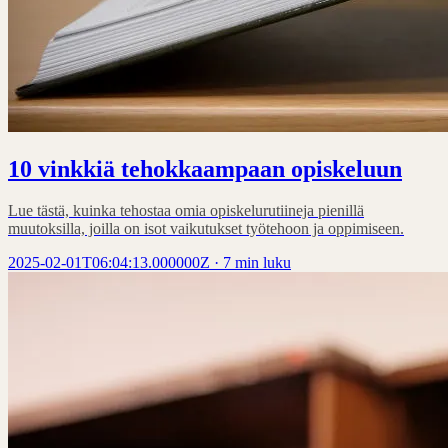
10 vinkkiä tehokkaampaan opiskeluun
Lue tästä, kuinka tehostaa omia opiskelurutiineja pienillä
muutoksilla, joilla on isot vaikutukset työtehoon ja oppimiseen.
2025-02-01T06:04:13.000000Z
·
7 min luku