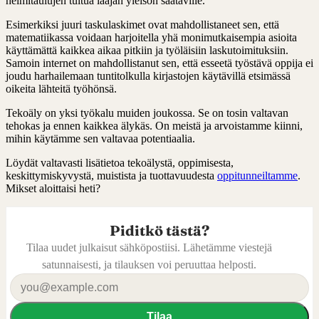
helmitaulujen tultua laajan yleisön saataville.
Esimerkiksi juuri taskulaskimet ovat mahdollistaneet sen, että
matematiikassa voidaan harjoitella yhä monimutkaisempia asioita
käyttämättä kaikkea aikaa pitkiin ja työläisiin laskutoimituksiin.
Samoin internet on mahdollistanut sen, että esseetä työstävä oppija ei
joudu harhailemaan tuntitolkulla kirjastojen käytävillä etsimässä
oikeita lähteitä työhönsä.
Tekoäly on yksi työkalu muiden joukossa. Se on tosin valtavan
tehokas ja ennen kaikkea älykäs. On meistä ja arvoistamme kiinni,
mihin käytämme sen valtavaa potentiaalia.
Löydät valtavasti lisätietoa tekoälystä, oppimisesta,
keskittymiskyvystä, muistista ja tuottavuudesta
oppitunneiltamme
.
Mikset aloittaisi heti?
Piditkö tästä?
Tilaa uudet julkaisut sähköpostiisi. Lähetämme viestejä
satunnaisesti, ja tilauksen voi peruuttaa helposti.
Tilaa