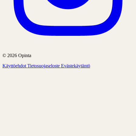
© 2026 Opinta
Käyttöehdot
Tietosuojaseloste
Evästekäytäntö