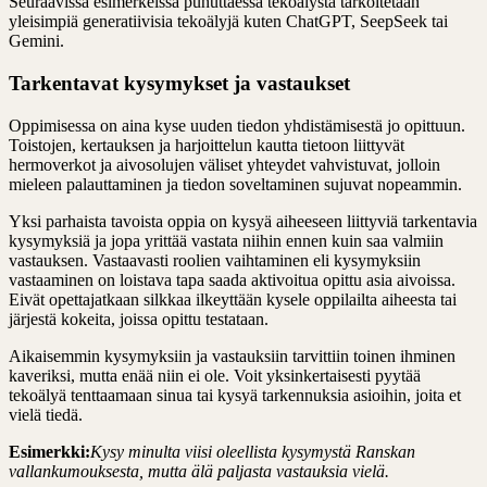
Seuraavissa esimerkeissä puhuttaessa tekoälystä tarkoitetaan
yleisimpiä generatiivisia tekoälyjä kuten ChatGPT, SeepSeek tai
Gemini.
Tarkentavat kysymykset ja vastaukset
Oppimisessa on aina kyse uuden tiedon yhdistämisestä jo opittuun.
Toistojen, kertauksen ja harjoittelun kautta tietoon liittyvät
hermoverkot ja aivosolujen väliset yhteydet vahvistuvat, jolloin
mieleen palauttaminen ja tiedon soveltaminen sujuvat nopeammin.
Yksi parhaista tavoista oppia on kysyä aiheeseen liittyviä tarkentavia
kysymyksiä ja jopa yrittää vastata niihin ennen kuin saa valmiin
vastauksen. Vastaavasti roolien vaihtaminen eli kysymyksiin
vastaaminen on loistava tapa saada aktivoitua opittu asia aivoissa.
Eivät opettajatkaan silkkaa ilkeyttään kysele oppilailta aiheesta tai
järjestä kokeita, joissa opittu testataan.
Aikaisemmin kysymyksiin ja vastauksiin tarvittiin toinen ihminen
kaveriksi, mutta enää niin ei ole. Voit yksinkertaisesti pyytää
tekoälyä tenttaamaan sinua tai kysyä tarkennuksia asioihin, joita et
vielä tiedä.
Esimerkki:
Kysy minulta viisi oleellista kysymystä Ranskan
vallankumouksesta, mutta älä paljasta vastauksia vielä.