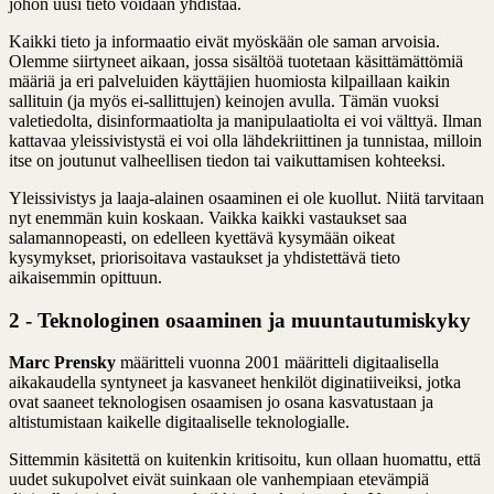
johon uusi tieto voidaan yhdistää.
Kaikki tieto ja informaatio eivät myöskään ole saman arvoisia.
Olemme siirtyneet aikaan, jossa sisältöä tuotetaan käsittämättömiä
määriä ja eri palveluiden käyttäjien huomiosta kilpaillaan kaikin
sallituin (ja myös ei-sallittujen) keinojen avulla. Tämän vuoksi
valetiedolta, disinformaatiolta ja manipulaatiolta ei voi välttyä. Ilman
kattavaa yleissivistystä ei voi olla lähdekriittinen ja tunnistaa, milloin
itse on joutunut valheellisen tiedon tai vaikuttamisen kohteeksi.
Yleissivistys ja laaja-alainen osaaminen ei ole kuollut. Niitä tarvitaan
nyt enemmän kuin koskaan. Vaikka kaikki vastaukset saa
salamannopeasti, on edelleen kyettävä kysymään oikeat
kysymykset, priorisoitava vastaukset ja yhdistettävä tieto
aikaisemmin opittuun.
2 - Teknologinen osaaminen ja muuntautumiskyky
Marc Prensky
määritteli vuonna 2001 määritteli digitaalisella
aikakaudella syntyneet ja kasvaneet henkilöt diginatiiveiksi, jotka
ovat saaneet teknologisen osaamisen jo osana kasvatustaan ja
altistumistaan kaikelle digitaaliselle teknologialle.
Sittemmin käsitettä on kuitenkin kritisoitu, kun ollaan huomattu, että
uudet sukupolvet eivät suinkaan ole vanhempiaan etevämpiä