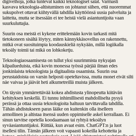
digivelhoja, jotka tuntevat kaikki teknologiset salat. Varmasti
kasvava teknologia-altistuminen on johtanut siihen, että nuoremmat
sukupolvet ottavat kiihtyvällä tahdilla käyttöönsä uusia palveluita ja
laitteita, mutta se itsessään ei tee heistä vielä asiantuntijoita vaan
suurkuluttajia.
Suurin osa meistä ei kykene erittelemään kovin tarkasti mitä
tietokoneen sisältä löytyy, miten kännykkäsovellus on rakennettu,
mitkä ovat suosituimpia koodauskieliä nykyään, millä logiikalla
tekoäly toimii tai mikä on lohkoketju.
Teknologiaosaamisesta on tullut yksi suurimmista nykyajan
kilpailueduista, eikä kovin monessa työssä pärjää ilman edes
jonkinlaista teknologista ja digitaalista osaamista. Suurin osa
perustaidoista on varsin helposti opeteltavissa, mutta monet eivät silti
näe vaivaa ja jäävät heti alkumetreillä muista jälkeen.
On täysin ymmärrettävää kokea ahdistusta ylinopeutta kiitävän
kehityksen keskellä. Ei tunnu inhimillisesti mahdolliselta pysyä
perässä ja ottaa uusia teknologioita haltuun tarvittavalla tahdilla.
Tähän ahdistukseen paras lääke on kuitenkin olla itselleen
armollinen ja altistaa itsensä uuden oppimiselle askel kerrallaan. Ei
sinun tarvitse opetella koodaamaan tai ryhtyä tekoälyn
syväasiantuntijaksi. Riittää, kun avaat esim. ChatGPT:n ja luot
itsellesi tilin. Tämän jälkeen voit vapaasti kokeilla kehotteita ja