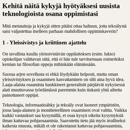
Kehitä näitä kykyjä hyötyäksesi uusista
teknologioista osana oppimistasi
Mitä metataitoja ja kykyjä sitten pitäisi ottaa haltuun, jotta tekoälystä
saisi valjastettua itselleen parhaan mahdollisen oppimiskaverin?
1 - Yleissivistys ja kriittinen ajattelu
On tavallista kuulla yleissivistävän oppilaitoksen (esim. lukio)
opiskelijan valittavan siitä, että ei hän tule tarvitsemaan esimerkiksi
kemian tai filosofian oppeja mihinkään elämässään.
Suoraa arjen sovellusta ei ehkä löydykään helposti, mutta oman
yleissivistyksen ja osaamisen kasvattaminen on silti aina hyvä idea.
Laaja-alaista osaamista hankkineet generalistit pärjäävät nykyisessä
alati muuttuvassa työelämässä paremmin kuin tiukasti yhtä aihetta
painottaneet oppijat.
Teknologia, informaatioähky ja tekoäly ovat luoneet ympäristön,
jossa laaja-alainen ja monitieteellinen osaaminen ovat valttia. Vaikka
kaikki vastaukset saa kysymällä, et osaa kysyä oikeita kysymyksiä
ilman kattavaa pohjaosaamista. Saavutettu tieto jää myös irralliseksi
kaikesta muusta, mikäli et ole rakentanut kattavaa pohjaosaamista,