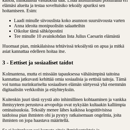
katsoa, minkälaisia vastauksia saat. Lisää altistumistasi pohtimalla eri
elämäsi alueita ja testaa soveltuisiko tekoäly apuriksi sen
hoitamiseen. Esim:
Laadi minulle siivouslista koko asunnon suursiivousta varten
Anna ideoita monipuolisiin salaatteihin
Oikolue tämä sähköpostini
Tee minulle 10 avainkohdan lista Julius Caesarin elämästä
Huomaat pian, minkälaisissa tehtävissä tekoälystä on apua ja mitkä
asiat kannattaa edelleen hoitaa itse.
3 - Eettiset ja sosiaaliset taidot
Kolmantena, mutta ei missään tapauksessa vähäisimpinä taitoina
kannattaa jatkuvasti kehittää omia sosiaalisia ja eettisiä taitoja. Tämä
voi tuntua nurinkuriselta sosiaalisen elämän siirtyessä yhä enemmän
digitaalisiin verkkoihin ja etäyhteyksiin.
Kuitenkin juuri tästä syystä aito inhimillinen kohtaaminen ja vankka
ihmisyyteen perustuva arvopohja ovat nykyään kultaakin kalliimpia
ominaisuuksia. Tekoäly menee lähes kaikissa kognitiivisissa
taidoissa pian ihmisten ohi ja pystyy ratkaisemaan ongelmia, joita
ihmisten on jopa haastava määritellä.