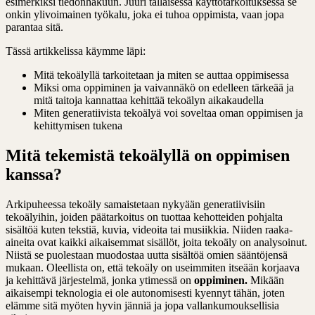
esimerkiksi tiedonhakuun. Juuri tällaisessa käyttötarkoituksessa se
onkin ylivoimainen työkalu, joka ei tuhoa oppimista, vaan jopa
parantaa sitä.
Tässä artikkelissa käymme läpi:
Mitä tekoälyllä tarkoitetaan ja miten se auttaa oppimisessa
Miksi oma oppiminen ja vaivannäkö on edelleen tärkeää ja
mitä taitoja kannattaa kehittää tekoälyn aikakaudella
Miten generatiivista tekoälyä voi soveltaa oman oppimisen ja
kehittymisen tukena
Mitä tekemistä tekoälyllä on oppimisen
kanssa?
Arkipuheessa tekoäly samaistetaan nykyään generatiivisiin
tekoälyihin, joiden päätarkoitus on tuottaa kehotteiden pohjalta
sisältöä kuten tekstiä, kuvia, videoita tai musiikkia. Niiden raaka-
aineita ovat kaikki aikaisemmat sisällöt, joita tekoäly on analysoinut.
Niistä se puolestaan muodostaa uutta sisältöä omien sääntöjensä
mukaan. Oleellista on, että tekoäly on useimmiten itseään korjaava
ja kehittävä järjestelmä, jonka ytimessä on
oppiminen.
Mikään
aikaisempi teknologia ei ole autonomisesti kyennyt tähän, joten
elämme sitä myöten hyvin jänniä ja jopa vallankumouksellisia